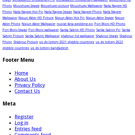
Photo
Moushumi Image
Moushumi picture
Moushumi Wallpaper
Naila Nayem HD
Photo
Naila Nayem Hot Pic
Naila Nayem Image
Naila Nayem Photo
Naila Nayem
Wallpaper
Nipun Akter HD Picture
Nipun Akter Hot Pic
Nipun Akter Image
Nipun
Akter Photo
Nipun Akter Wallpaper
nusrat faria wedding pic
Pori Moni HD Photo
Pori Moni Image
Pori Moni wallpaper
Sarika Sabrin HD Photo
Sarika Sabrin Pic
Sarika
Sabrin Picture
Sarika Sabrin Wallpaper
shabnur hd wallpaper
Shabnur Image
Shabnur
Photo
Shabnur Picture
us dv lottery 2021 eligible countries
us dv lottery 2022
eligible countries
us dv lottery bangladesh
Footer Menu
Home
About Us
Privacy Policy
Contact Us
Meta
Register
Log in
Entries feed
Comments feed