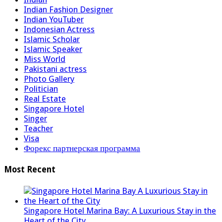
Indian Fashion Designer
Indian YouTuber
Indonesian Actress
Islamic Scholar
Islamic Speaker
Miss World
Pakistani actress
Photo Gallery
Politician
Real Estate
Singapore Hotel
Singer
Teacher
Visa
Форекс партнерская программа
Most Recent
Singapore Hotel Marina Bay: A Luxurious Stay in the
Heart of the City