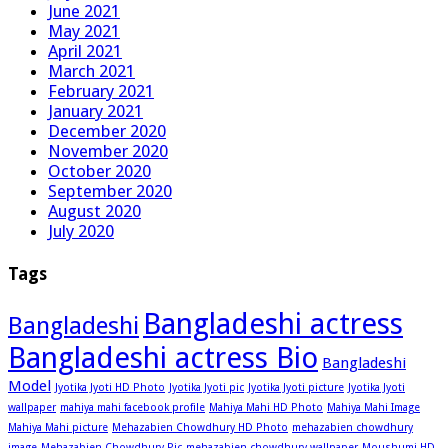
June 2021
May 2021
April 2021
March 2021
February 2021
January 2021
December 2020
November 2020
October 2020
September 2020
August 2020
July 2020
Tags
Bangladeshi actress
Bangladeshi
Bangladeshi actress Bio
Bangladeshi
Model
Jyotika Jyoti HD Photo
Jyotika Jyoti pic
Jyotika Jyoti picture
Jyotika Jyoti
wallpaper
mahiya mahi facebook profile
Mahiya Mahi HD Photo
Mahiya Mahi Image
Mahiya Mahi picture
Mehazabien Chowdhury HD Photo
mehazabien chowdhury
image
Mehazabien Chowdhury Pic
mehazabien chowdhury wallpaper
Moushumi HD