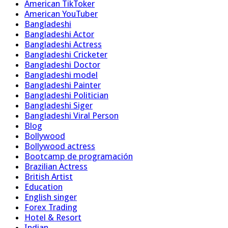
American TikToker
American YouTuber
Bangladeshi
Bangladeshi Actor
Bangladeshi Actress
Bangladeshi Cricketer
Bangladeshi Doctor
Bangladeshi model
Bangladeshi Painter
Bangladeshi Politician
Bangladeshi Siger
Bangladeshi Viral Person
Blog
Bollywood
Bollywood actress
Bootcamp de programación
Brazilian Actress
British Artist
Education
English singer
Forex Trading
Hotel & Resort
Indian